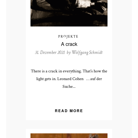
PROJEKTE
A crack
31. Dezember 2021 by
Wolfgang Schmidt
There is a crack in everything. That’s how the
light gets in. Leonard Cohen … auf der
Suche...
READ MORE