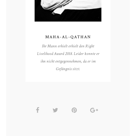
MAHA-AL-QATHAN
Ihr Mann erhielt erhielt den Right
Livelihood Award 2018. Leider konnte er
ihn nicht entgegennehmen, da er im
Gefängnis sitzt.