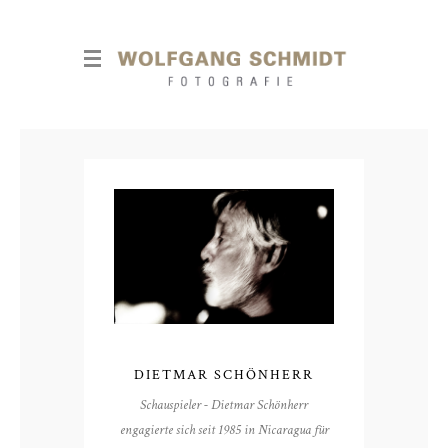
DIETMAR SCHÖNHERR
Schauspieler - Dietmar Schönherr
engagierte sich seit 1985 in Nicaragua für