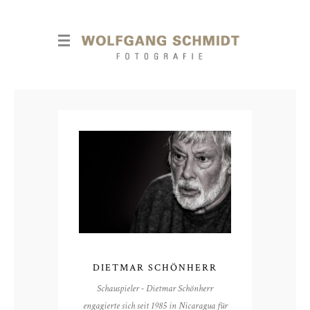
DIETMAR SCHÖNHERR
Schauspieler - Dietmar Schönherr
engagierte sich seit 1985 in Nicaragua für