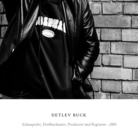
DETLEV BUCK
Schauspieler, Drehbuchautor, Produzent und Regisseur - 2005