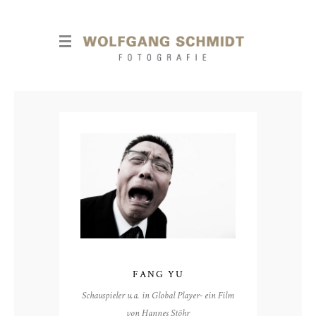
FANG YU
Schauspieler u.a. in Global Player- ein Film
von Hannes Stöhr