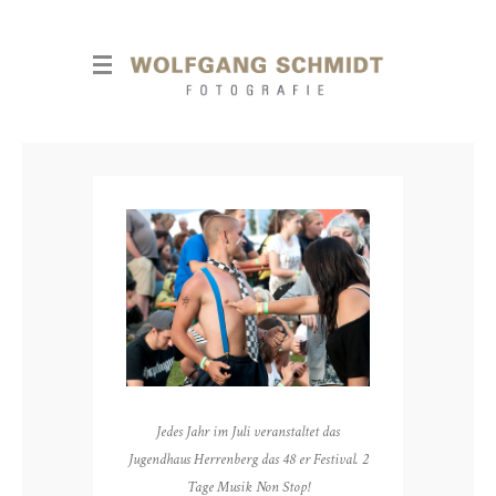
Jedes Jahr im Juli veranstaltet das
Jugendhaus Herrenberg das 48 er Festival. 2
Tage Musik Non Stop!